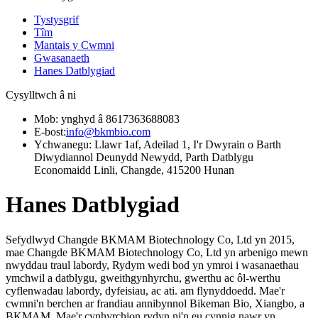
Tystysgrif
Tîm
Mantais y Cwmni
Gwasanaeth
Hanes Datblygiad
Cysylltwch â ni
Mob: ynghyd â 8617363688083
E-bost:
info@bkmbio.com
Ychwanegu: Llawr 1af, Adeilad 1, I'r Dwyrain o Barth
Diwydiannol Deunydd Newydd, Parth Datblygu
Economaidd Linli, Changde, 415200 Hunan
Hanes Datblygiad
Sefydlwyd Changde BKMAM Biotechnology Co, Ltd yn 2015,
mae Changde BKMAM Biotechnology Co, Ltd yn arbenigo mewn
nwyddau traul labordy, Rydym wedi bod yn ymroi i wasanaethau
ymchwil a datblygu, gweithgynhyrchu, gwerthu ac ôl-werthu
cyflenwadau labordy, dyfeisiau, ac ati. am flynyddoedd. Mae'r
cwmni'n berchen ar frandiau annibynnol Bikeman Bio, Xiangbo, a
BKMAM. Mae'r cynhyrchion rydyn ni'n eu cynnig nawr yn