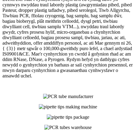
cynnwys nwyddau traul labordy plastig (awgrymiadau pibed, pibed
Pasteur, dropper plastig tafladwy, pibed serolegol, Tiwb Allgyrchu,
Tiwbiau PCR, ffiolau cryogenig, bag samplu, bag samplu dŵr,
bagiau bioberygl, plât meithrin celloedd, dysgl petri, tiwbiau
diwylliant cell, tiwbiau samplu VTM...), nwyddau traul labordy
gwydr, cyfres prosesu hylif, micro-organebau a chynhyrchion
diwylliant celloedd, bagiau prosesu sampl, tiwbiau, jariau, ac ati,
adweithyddion, offer amddiffyn personol, ac ati Mae gennym ni 26,
{ {3}} metr sgwâr o 100,000-gweithdy puro lefel, a chael ardystiad
IS09001&CE. Mae'r cynhyrchion yn cwrdd â gofynion rhad ac am
ddim RNase, DNase, a Pyrogen. Rydym hefyd yn datblygu cyfres
newydd o gynhyrchion yn barhaus ar sail cynhyrchion presennol, er
mwyn darparu cynhyrchion a gwasanaethau cynhwysfawr o
ansawdd uchel.