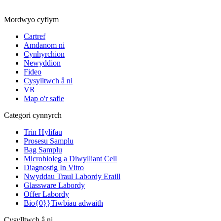
Mordwyo cyflym
Cartref
Amdanom ni
Cynhyrchion
Newyddion
Fideo
Cysylltwch â ni
VR
Map o'r safle
Categori cynnyrch
Trin Hylifau
Prosesu Samplu
Bag Samplu
Microbioleg a Diwylliant Cell
Diagnostig In Vitro
Nwyddau Traul Labordy Eraill
Glassware Labordy
Offer Labordy
Bio{0}}Tiwbiau adwaith
Cysylltwch â ni