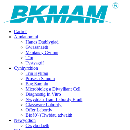
Cartref
Amdanom ni
Hanes Datblygiad
Gwasanaeth
Mantais y Cwmni
Tîm
Tystysgrif
Cynhyrchion
Trin Hylifau
Prosesu Samplu
Bag Samplu
Microbioleg a Diwylliant Cell
Diagnostig In Vitro
Nwyddau Traul Labordy Eraill
Glassware Labordy
Offer Labordy
Bio{0}}Tiwbiau adwaith
Newyddion
Gwybodaeth