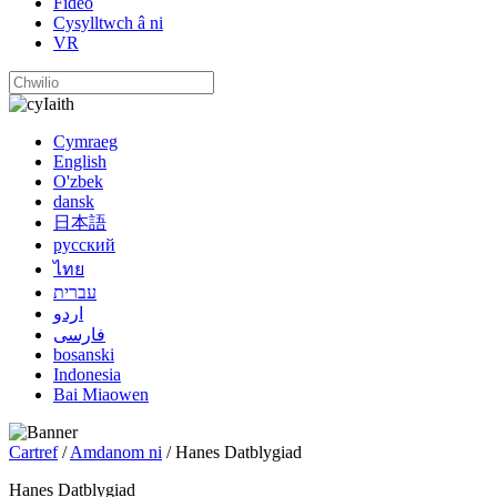
Fideo
Cysylltwch â ni
VR
Iaith
Cymraeg
English
O'zbek
dansk
日本語
русский
ไทย
עברית
اردو
فارسی
bosanski
Indonesia
Bai Miaowen
Cartref
/
Amdanom ni
/ Hanes Datblygiad
Hanes Datblygiad