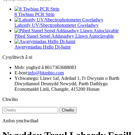
8 Tiwbiau PCR Strip
Labordy UV/Sbectrophotometer Gweladwy
Pibed Sianel Sengl Addasadwy Llawn Autoclavable
Awgrymiadau Hidlo Di-haint
Cysylltwch â ni
Mob: ynghyd â 8617363688083
E-bost:
info@bkmbio.com
Ychwanegu: Llawr 1af, Adeilad 1, I'r Dwyrain o Barth
Diwydiannol Deunydd Newydd, Parth Datblygu
Economaidd Linli, Changde, 415200 Hunan
Chwilio
Chwilio
Anfon ymchwiliad