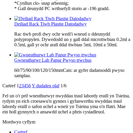
*Cynllun clo- snap arbennig;
* Gall deunydd PC wrthsefyll storio ar -196 gradd.
Deiliad Rack Tiwb Plastig Datodadwy
Rac tiwb profi dwy ochr wedi'i wneud o ddeunydd
polypropylen. Dywedodd un y gall ddal microtiwbiau 0.2ml a
0.5ml, gall yr ochr arall ddal tiwbiau 5ml, 10ml a 50ml.
Gwneuthurwr Lab Papur Pwyso trwchus
60/75/90/100/120/150mmCais: ar gyfer dadansoddi pwyso
samplau.
Cartref
1
2
3
4
5
6
Y dudalen olaf
1/6
Fel un o'r prif wneuthurwyr nwyddau traul labordy eraill yn Tsieina,
rydym yn eich croesawu'n gynnes i gyfanwerthu nwyddau traul
labordy eraill o safon uchel a wneir yn Tsieina yma o'n ffatri. Mae
ein holl gynnyrch o ansawdd uchel a phris cystadleuol.
Mordwyo cyflym
Cartref