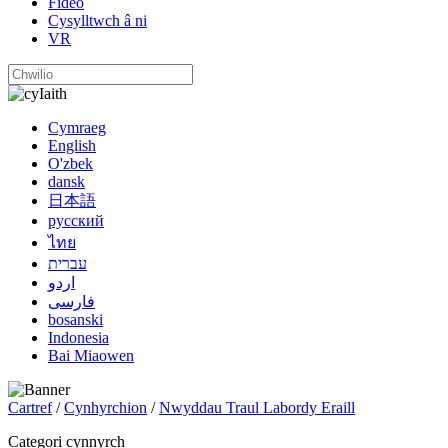
Fideo
Cysylltwch â ni
VR
Iaith
Cymraeg
English
O'zbek
dansk
日本語
русский
ไทย
עברית
اردو
فارسی
bosanski
Indonesia
Bai Miaowen
Cartref
/
Cynhyrchion
/
Nwyddau Traul Labordy Eraill
Categori cynnyrch