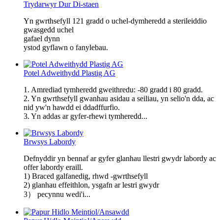
Trydarwyr Dur Di-staen
Yn gwrthsefyll 121 gradd o uchel-dymheredd a sterileiddio
gwasgedd uchel
gafael dynn
ystod gyflawn o fanylebau.
Potel Adweithydd Plastig AG
1. Amrediad tymheredd gweithredu: -80 gradd i 80 gradd.
2. Yn gwrthsefyll gwanhau asidau a seiliau, yn selio'n dda, ac
nid yw'n hawdd ei ddadffurfio.
3. Yn addas ar gyfer-rhewi tymheredd...
Brwsys Labordy
Defnyddir yn bennaf ar gyfer glanhau llestri gwydr labordy ac
offer labordy eraill.
1) Braced galfanedig, rhwd -gwrthsefyll
2) glanhau effeithlon, ysgafn ar lestri gwydr
3） pecynnu wedi'i...