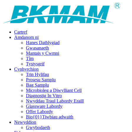
Cartref
Amdanom ni
Hanes Datblygiad
Gwasanaeth
Mantais y Cwmni
Tîm
Tystysgrif
Cynhyrchion
Trin Hylifau
Prosesu Samplu
Bag Samplu
Microbioleg a Diwylliant Cell
Diagnostig In Vitro
Nwyddau Traul Labordy Eraill
Glassware Labordy
Offer Labordy
Bio{0}}Tiwbiau adwaith
Newyddion
Gwybodaeth