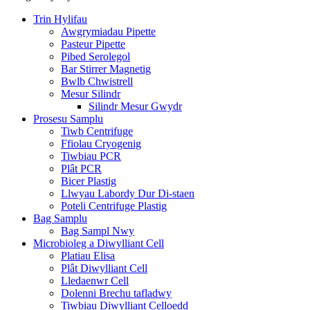
Trin Hylifau
Awgrymiadau Pipette
Pasteur Pipette
Pibed Serolegol
Bar Stirrer Magnetig
Bwlb Chwistrell
Mesur Silindr
Silindr Mesur Gwydr
Prosesu Samplu
Tiwb Centrifuge
Ffiolau Cryogenig
Tiwbiau PCR
Plât PCR
Bicer Plastig
Llwyau Labordy Dur Di-staen
Poteli Centrifuge Plastig
Bag Samplu
Bag Sampl Nwy
Microbioleg a Diwylliant Cell
Platiau Elisa
Plât Diwylliant Cell
Lledaenwr Cell
Dolenni Brechu tafladwy
Tiwbiau Diwylliant Celloedd