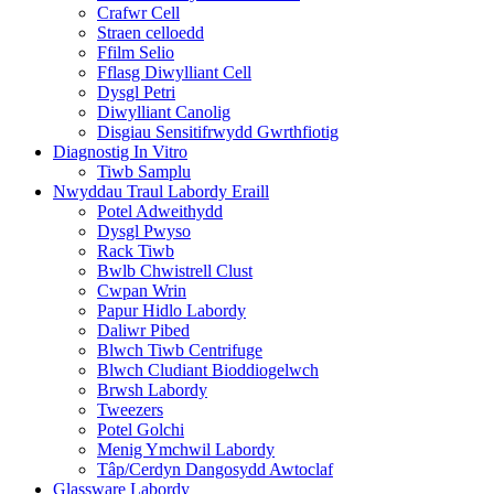
Crafwr Cell
Straen celloedd
Ffilm Selio
Fflasg Diwylliant Cell
Dysgl Petri
Diwylliant Canolig
Disgiau Sensitifrwydd Gwrthfiotig
Diagnostig In Vitro
Tiwb Samplu
Nwyddau Traul Labordy Eraill
Potel Adweithydd
Dysgl Pwyso
Rack Tiwb
Bwlb Chwistrell Clust
Cwpan Wrin
Papur Hidlo Labordy
Daliwr Pibed
Blwch Tiwb Centrifuge
Blwch Cludiant Bioddiogelwch
Brwsh Labordy
Tweezers
Potel Golchi
Menig Ymchwil Labordy
Tâp/Cerdyn Dangosydd Awtoclaf
Glassware Labordy