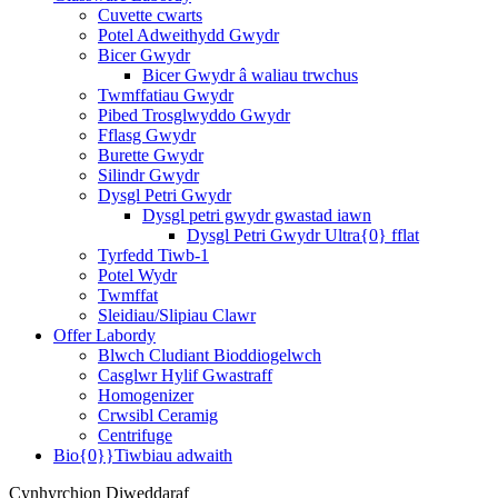
Cuvette cwarts
Potel Adweithydd Gwydr
Bicer Gwydr
Bicer Gwydr â waliau trwchus
Twmffatiau Gwydr
Pibed Trosglwyddo Gwydr
Fflasg Gwydr
Burette Gwydr
Silindr Gwydr
Dysgl Petri Gwydr
Dysgl petri gwydr gwastad iawn
Dysgl Petri Gwydr Ultra{0} fflat
Tyrfedd Tiwb-1
Potel Wydr
Twmffat
Sleidiau/Slipiau Clawr
Offer Labordy
Blwch Cludiant Bioddiogelwch
Casglwr Hylif Gwastraff
Homogenizer
Crwsibl Ceramig
Centrifuge
Bio{0}}Tiwbiau adwaith
Cynhyrchion Diweddaraf