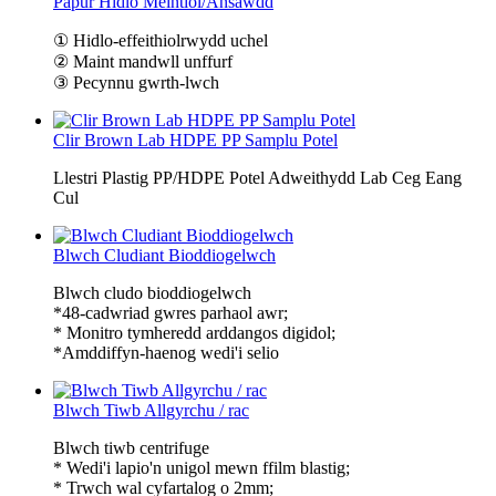
Papur Hidlo Meintiol/Ansawdd
① Hidlo-effeithiolrwydd uchel
② Maint mandwll unffurf
③ Pecynnu gwrth-lwch
Clir Brown Lab HDPE PP Samplu Potel
Llestri Plastig PP/HDPE Potel Adweithydd Lab Ceg Eang
Cul
Blwch Cludiant Bioddiogelwch
Blwch cludo bioddiogelwch
*48-cadwriad gwres parhaol awr;
* Monitro tymheredd arddangos digidol;
*Amddiffyn-haenog wedi'i selio
Blwch Tiwb Allgyrchu / rac
Blwch tiwb centrifuge
* Wedi'i lapio'n unigol mewn ffilm blastig;
* Trwch wal cyfartalog o 2mm;