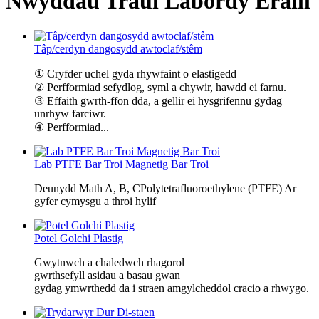
Nwyddau Traul Labordy Eraill
Tâp/cerdyn dangosydd awtoclaf/stêm
① Cryfder uchel gyda rhywfaint o elastigedd
② Perfformiad sefydlog, syml a chywir, hawdd ei farnu.
③ Effaith gwrth-ffon dda, a gellir ei hysgrifennu gydag
unrhyw farciwr.
④ Perfformiad...
Lab PTFE Bar Troi Magnetig Bar Troi
Deunydd Math A, B, CPolytetrafluoroethylene (PTFE) Ar
gyfer cymysgu a throi hylif
Potel Golchi Plastig
Gwytnwch a chaledwch rhagorol
gwrthsefyll asidau a basau gwan
gydag ymwrthedd da i straen amgylcheddol cracio a rhwygo.