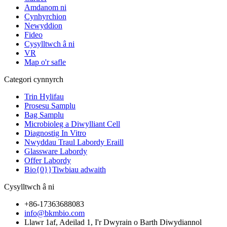
Amdanom ni
Cynhyrchion
Newyddion
Fideo
Cysylltwch â ni
VR
Map o'r safle
Categori cynnyrch
Trin Hylifau
Prosesu Samplu
Bag Samplu
Microbioleg a Diwylliant Cell
Diagnostig In Vitro
Nwyddau Traul Labordy Eraill
Glassware Labordy
Offer Labordy
Bio{0}}Tiwbiau adwaith
Cysylltwch â ni
+86-17363688083
info@bkmbio.com
Llawr 1af, Adeilad 1, I'r Dwyrain o Barth Diwydiannol