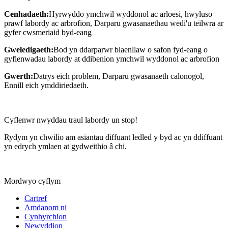
Cenhadaeth:
Hyrwyddo ymchwil wyddonol ac arloesi, hwyluso
prawf labordy ac arbrofion, Darparu gwasanaethau wedi'u teilwra ar
gyfer cwsmeriaid byd-eang
Gweledigaeth:
Bod yn ddarparwr blaenllaw o safon fyd-eang o
gyflenwadau labordy at ddibenion ymchwil wyddonol ac arbrofion
Gwerth:
Datrys eich problem, Darparu gwasanaeth calonogol,
Ennill eich ymddiriedaeth.
Cyflenwr nwyddau traul labordy un stop!
Rydym yn chwilio am asiantau diffuant ledled y byd ac yn ddiffuant
yn edrych ymlaen at gydweithio â chi.
Mordwyo cyflym
Cartref
Amdanom ni
Cynhyrchion
Newyddion