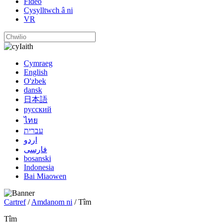
Fideo
Cysylltwch â ni
VR
Iaith
Cymraeg
English
O'zbek
dansk
日本語
русский
ไทย
עברית
اردو
فارسی
bosanski
Indonesia
Bai Miaowen
Cartref
/
Amdanom ni
/ Tîm
Tîm