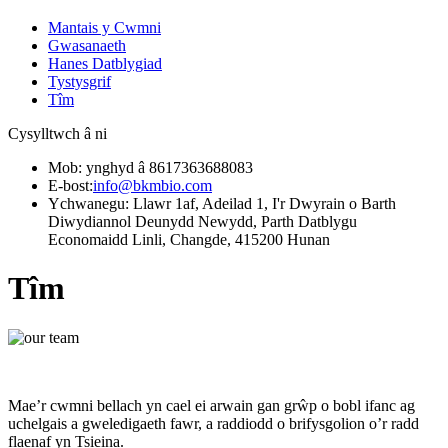
Mantais y Cwmni
Gwasanaeth
Hanes Datblygiad
Tystysgrif
Tîm
Cysylltwch â ni
Mob: ynghyd â 8617363688083
E-bost:
info@bkmbio.com
Ychwanegu: Llawr 1af, Adeilad 1, I'r Dwyrain o Barth
Diwydiannol Deunydd Newydd, Parth Datblygu
Economaidd Linli, Changde, 415200 Hunan
Tîm
Mae’r cwmni bellach yn cael ei arwain gan grŵp o bobl ifanc ag
uchelgais a gweledigaeth fawr, a raddiodd o brifysgolion o’r radd
flaenaf yn Tsieina.