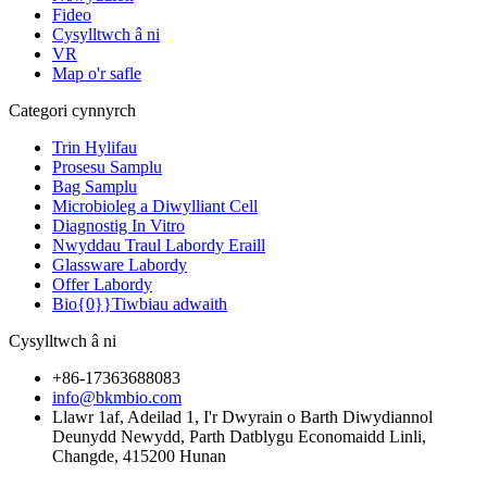
Fideo
Cysylltwch â ni
VR
Map o'r safle
Categori cynnyrch
Trin Hylifau
Prosesu Samplu
Bag Samplu
Microbioleg a Diwylliant Cell
Diagnostig In Vitro
Nwyddau Traul Labordy Eraill
Glassware Labordy
Offer Labordy
Bio{0}}Tiwbiau adwaith
Cysylltwch â ni
+86-17363688083
info@bkmbio.com
Llawr 1af, Adeilad 1, I'r Dwyrain o Barth Diwydiannol
Deunydd Newydd, Parth Datblygu Economaidd Linli,
Changde, 415200 Hunan