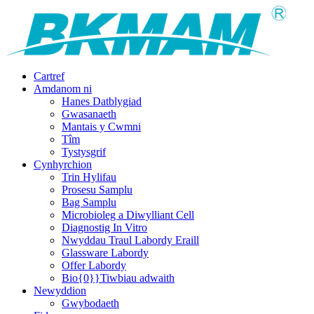
Cartref
Amdanom ni
Hanes Datblygiad
Gwasanaeth
Mantais y Cwmni
Tîm
Tystysgrif
Cynhyrchion
Trin Hylifau
Prosesu Samplu
Bag Samplu
Microbioleg a Diwylliant Cell
Diagnostig In Vitro
Nwyddau Traul Labordy Eraill
Glassware Labordy
Offer Labordy
Bio{0}}Tiwbiau adwaith
Newyddion
Gwybodaeth