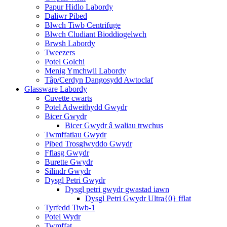
Papur Hidlo Labordy
Daliwr Pibed
Blwch Tiwb Centrifuge
Blwch Cludiant Bioddiogelwch
Brwsh Labordy
Tweezers
Potel Golchi
Menig Ymchwil Labordy
Tâp/Cerdyn Dangosydd Awtoclaf
Glassware Labordy
Cuvette cwarts
Potel Adweithydd Gwydr
Bicer Gwydr
Bicer Gwydr â waliau trwchus
Twmffatiau Gwydr
Pibed Trosglwyddo Gwydr
Fflasg Gwydr
Burette Gwydr
Silindr Gwydr
Dysgl Petri Gwydr
Dysgl petri gwydr gwastad iawn
Dysgl Petri Gwydr Ultra{0} fflat
Tyrfedd Tiwb-1
Potel Wydr
Twmffat