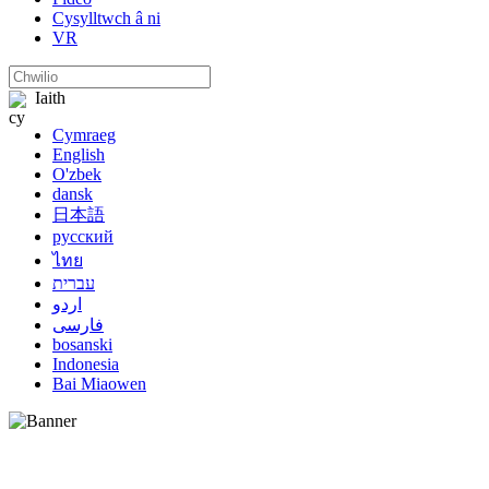
Cysylltwch â ni
VR
Iaith
Cymraeg
English
O'zbek
dansk
日本語
русский
ไทย
עברית
اردو
فارسی
bosanski
Indonesia
Bai Miaowen