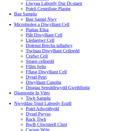
Llwyau Labordy Dur Di-staen
Poteli Centrifuge Plastig
Bag Samplu
Bag Sampl Nwy
Microbioleg a Diwylliant Cell
Platiau Elisa
Plât Diwylliant Cell
Lledaenwr Cell
Dolenni Brechu tafladwy
Tiwbiau Diwylliant Celloedd
Crafwr Cell
Straen celloedd
Ffilm Selio
Fflasg Diwylliant Cell
Dysgl Petri
Diwylliant Canolig
Disgiau Sensitifrwydd Gwrthfiotig
Diagnostig In Vitro
Tiwb Samplu
Nwyddau Traul Labordy Eraill
Potel Adweithydd
Dysgl Pwyso
Rack Tiwb
Bwlb Chwistrell Clust
Cwpan Wrin