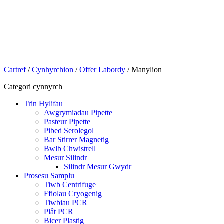
Cartref
/
Cynhyrchion
/
Offer Labordy
/ Manylion
Categori cynnyrch
Trin Hylifau
Awgrymiadau Pipette
Pasteur Pipette
Pibed Serolegol
Bar Stirrer Magnetig
Bwlb Chwistrell
Mesur Silindr
Silindr Mesur Gwydr
Prosesu Samplu
Tiwb Centrifuge
Ffiolau Cryogenig
Tiwbiau PCR
Plât PCR
Bicer Plastig