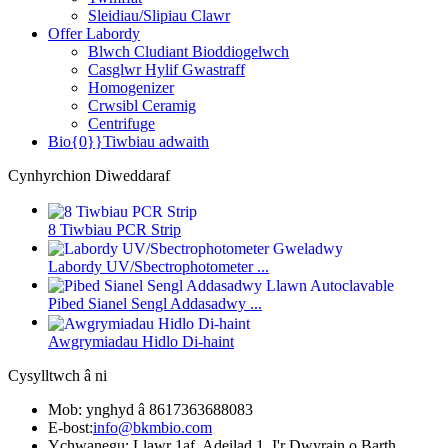
Sleidiau/Slipiau Clawr
Offer Labordy
Blwch Cludiant Bioddiogelwch
Casglwr Hylif Gwastraff
Homogenizer
Crwsibl Ceramig
Centrifuge
Bio{0}}Tiwbiau adwaith
Cynhyrchion Diweddaraf
8 Tiwbiau PCR Strip
Labordy UV/Sbectrophotometer ...
Pibed Sianel Sengl Addasadwy ...
Awgrymiadau Hidlo Di-haint
Cysylltwch â ni
Mob: ynghyd â 8617363688083
E-bost:
info@bkmbio.com
Ychwanegu: Llawr 1af, Adeilad 1, I'r Dwyrain o Barth