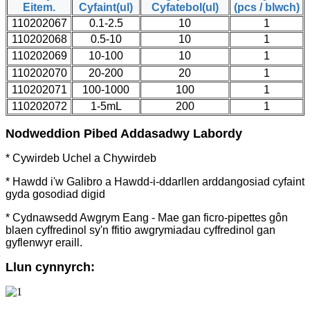
Eitem.
Cyfaint(ul)
Cyfatebol(ul)
(pcs / blwch)
110202067
0.1-2.5
10
1
110202068
0.5-10
10
1
110202069
10-100
10
1
110202070
20-200
20
1
110202071
100-1000
100
1
110202072
1-5mL
200
1
Nodweddion Pibed Addasadwy Labordy
* Cywirdeb Uchel a Chywirdeb
* Hawdd i'w Galibro a Hawdd-i-ddarllen arddangosiad cyfaint
gyda gosodiad digid
* Cydnawsedd Awgrym Eang - Mae gan ficro-pipettes gôn
blaen cyffredinol sy'n ffitio awgrymiadau cyffredinol gan
gyflenwyr eraill.
Llun cynnyrch: