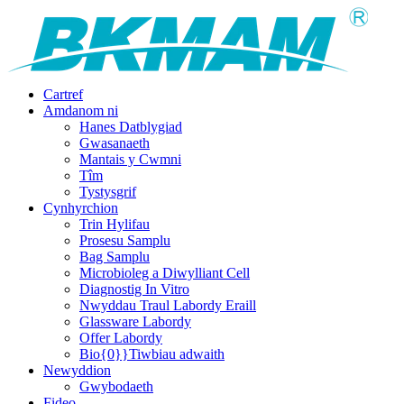
Cartref
Amdanom ni
Hanes Datblygiad
Gwasanaeth
Mantais y Cwmni
Tîm
Tystysgrif
Cynhyrchion
Trin Hylifau
Prosesu Samplu
Bag Samplu
Microbioleg a Diwylliant Cell
Diagnostig In Vitro
Nwyddau Traul Labordy Eraill
Glassware Labordy
Offer Labordy
Bio{0}}Tiwbiau adwaith
Newyddion
Gwybodaeth
Fideo