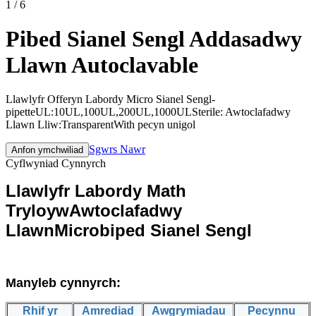
1
/
6
Pibed Sianel Sengl Addasadwy
Llawn Autoclavable
Llawlyfr Offeryn Labordy Micro Sianel Sengl-
pipetteUL:10UL,100UL,200UL,1000ULSterile: Awtoclafadwy
Llawn Lliw:TransparentWith pecyn unigol
Sgwrs Nawr
Anfon ymchwiliad
Cyflwyniad Cynnyrch
Llawlyfr Labordy Math
Tryloyw
Awtoclafadwy
Llawn
Microbiped Sianel Sengl
Manyleb cynnyrch:
Rhif yr
Amrediad
Awgrymiadau
Pecynnu